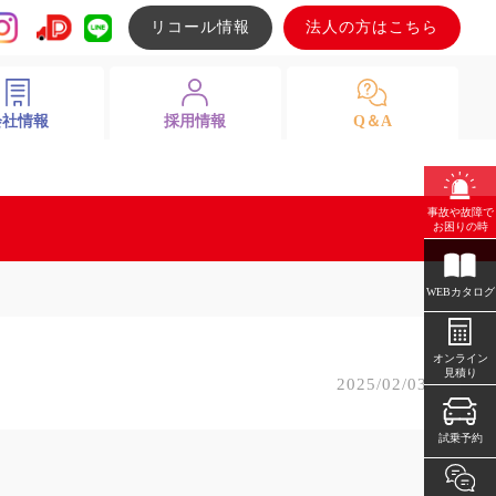
リコール情報
法人の方はこちら
会社情報
採用情報
Q＆A
事故や故障で
お困りの時
WEBカタログ
オンライン
見積り
2025/02/03
試乗予約