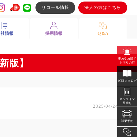
リコール情報
法人の方はこちら
会社情報
採用情報
Q＆A
事故や故障で
最新版】
お困りの時
WEBカタログ
オンライン
見積り
2025/04/24
試乗予約