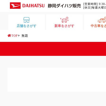
[営業時間] 9:30
[休日]毎週火曜
店舗をさがす
新車をさがす
中古車を
TOP
無題