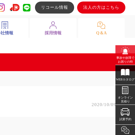
リコール情報
法人の方はこちら
会社情報
採用情報
Q＆A
事故や故障で
お困りの時
WEBカタログ
オンライン
見積り
2020/10/09
試乗予約