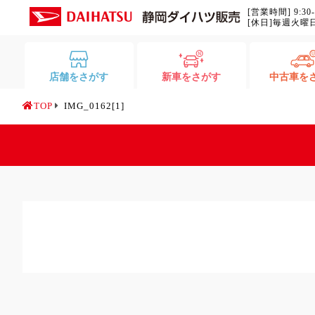
[営業時間] 9:30
[休日]毎週火曜
店舗をさがす
新車をさがす
中古車を
TOP
IMG_0162[1]