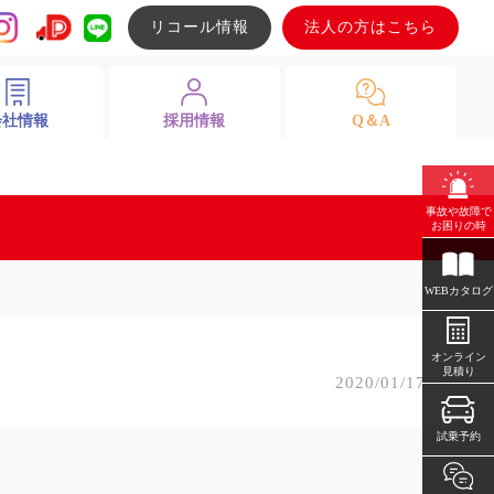
リコール情報
法人の方はこちら
会社情報
採用情報
Q＆A
事故や故障で
お困りの時
WEBカタログ
オンライン
見積り
2020/01/17
試乗予約