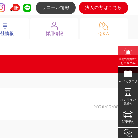
リコール情報
法人の方はこちら
会社情報
採用情報
Q＆A
事故や故障で
お困りの時
WEBカタログ
オンライン
見積り
2020/02/08
試乗予約