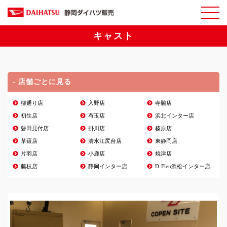
キャスト
- 店舗ごとに見る
柳通り店
入野店
寺脇店
初生店
有玉店
浜北インター店
磐田見付店
掛川店
榛原店
草薙店
清水江尻台店
東静岡店
片羽店
小鹿店
焼津店
藤枝店
静岡インター店
D-Flen浜松インター店