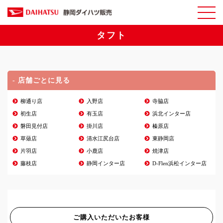
タフト
- 店舗ごとに見る
柳通り店
入野店
寺脇店
初生店
有玉店
浜北インター店
磐田見付店
掛川店
榛原店
草薙店
清水江尻台店
東静岡店
片羽店
小鹿店
焼津店
藤枝店
静岡インター店
D-Flen浜松インター店
ご購入いただいたお客様