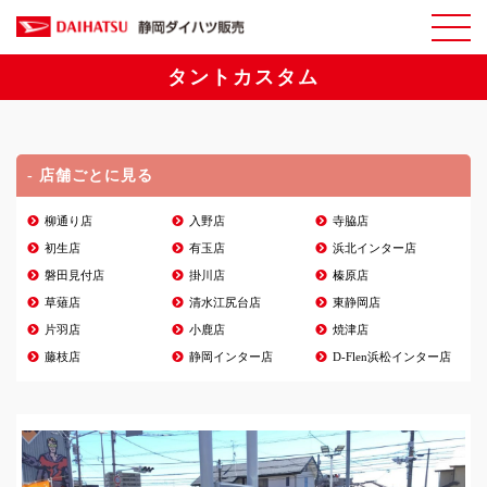
タントカスタム
- 店舗ごとに見る
柳通り店
入野店
寺脇店
初生店
有玉店
浜北インター店
磐田見付店
掛川店
榛原店
草薙店
清水江尻台店
東静岡店
片羽店
小鹿店
焼津店
藤枝店
静岡インター店
D-Flen浜松インター店