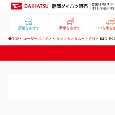
[営業時間] 9:30
[休日]毎週火曜
店舗をさがす
新車をさがす
中古車を
TOP
ユーザーズボイス
タントカスタムＭ・Ｆ様
IMG_E0