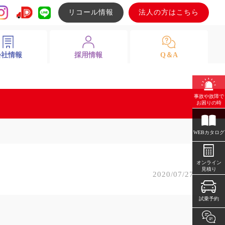
リコール情報
法人の方はこちら
会社情報
採用情報
Q＆A
事故や故障で
お困りの時
WEBカタログ
オンライン
見積り
2020/07/27
試乗予約