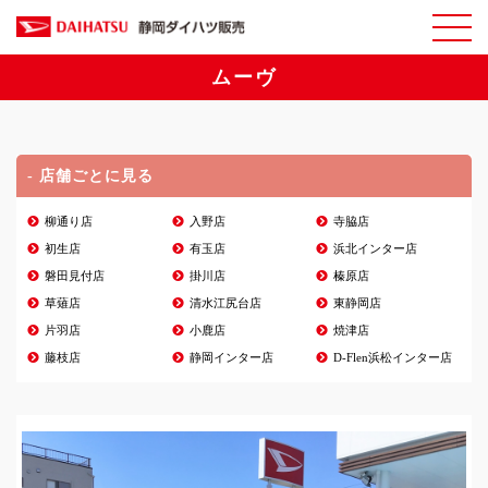
ムーヴ
- 店舗ごとに見る
柳通り店
入野店
寺脇店
初生店
有玉店
浜北インター店
磐田見付店
掛川店
榛原店
草薙店
清水江尻台店
東静岡店
片羽店
小鹿店
焼津店
藤枝店
静岡インター店
D-Flen浜松インター店