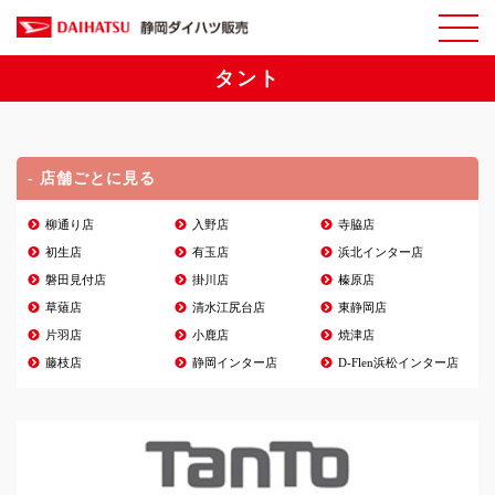
タント
- 店舗ごとに見る
柳通り店
入野店
寺脇店
初生店
有玉店
浜北インター店
磐田見付店
掛川店
榛原店
草薙店
清水江尻台店
東静岡店
片羽店
小鹿店
焼津店
藤枝店
静岡インター店
D-Flen浜松インター店