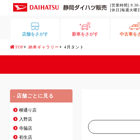
[営業時間] 9:30
[休日]毎週火曜
店舗をさがす
新車をさがす
中古車を
TOP
納車ギャラリー
4月タント
- 店舗ごとに見る
柳通り店
入野店
寺脇店
初生店