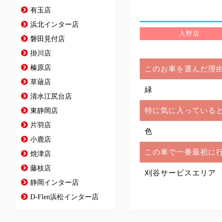
有玉店
浜北インター店
入野店
磐田見付店
掛川店
榛原店
このお車を選んだ理
草薙店
緑
清水江尻台店
特に気に入っている
東静岡店
片羽店
色
小鹿店
この車で一番最初に
焼津店
藤枝店
刈谷サービスエリア
静岡インター店
D-Flen浜松インター店