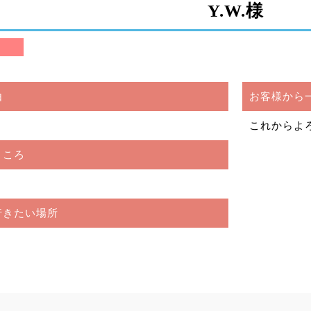
Y.W.様
由
お客様から
これからよ
ところ
行きたい場所