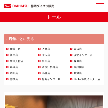
トール
- 店舗ごとに見る
柳通り店
入野店
寺脇店
初生店
有玉店
浜北インター店
磐田見付店
掛川店
榛原店
草薙店
清水江尻台店
東静岡店
片羽店
小鹿店
焼津店
藤枝店
静岡インター店
D-Flen浜松インター店