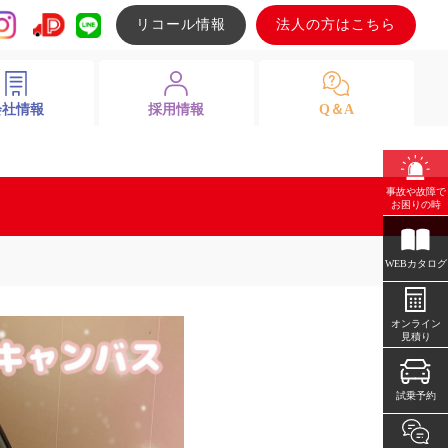
リコール情報
法人の方はこちら
会社情報
採用情報
Q＆A
事故や故障で
お困りの時
WEBカタログ
オンライン
見積り
試乗予約