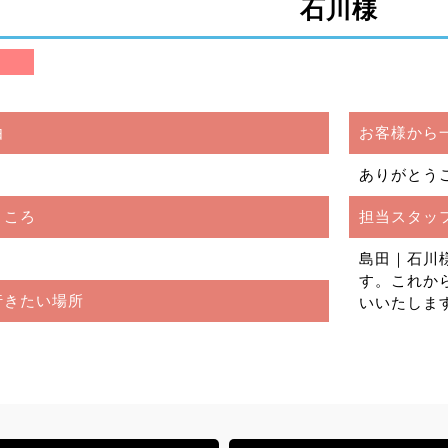
石川様
由
お客様から
ありがとう
ところ
担当スタッ
島田｜石川
す。これか
行きたい場所
いいたしますm