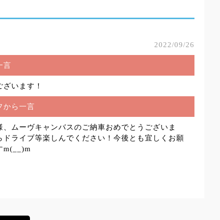
2022/09/26
一言
ございます！
フから一言
様、ムーヴキャンバスのご納車おめでとうございま
らドライブ等楽しんでください！今後とも宜しくお願
(__)m