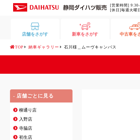
[営業時間] 9:30
[休日]毎週火曜
店舗をさがす
新車をさがす
中古車を
TOP
納車ギャラリー
石川様＿ムーヴキャンバス
- 店舗ごとに見る
柳通り店
入野店
寺脇店
初生店