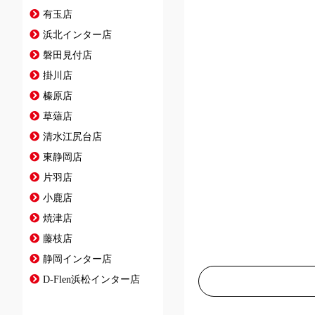
有玉店
浜北インター店
磐田見付店
掛川店
榛原店
草薙店
清水江尻台店
東静岡店
片羽店
小鹿店
焼津店
藤枝店
静岡インター店
D-Flen浜松インター店