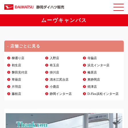
ムーヴキャンバス
- 店舗ごとに見る
柳通り店
入野店
寺脇店
初生店
有玉店
浜北インター店
磐田見付店
掛川店
榛原店
草薙店
清水江尻台店
東静岡店
片羽店
小鹿店
焼津店
藤枝店
静岡インター店
D-Flen浜松インター店