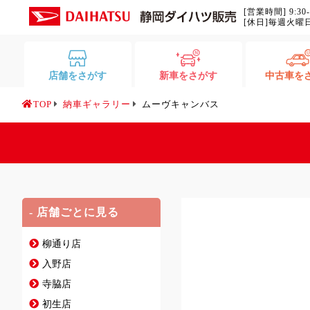
[営業時間] 9:30
[休日]毎週火曜
店舗をさがす
新車をさがす
中古車を
TOP
納車ギャラリー
ムーヴキャンバス
- 店舗ごとに見る
柳通り店
入野店
寺脇店
初生店