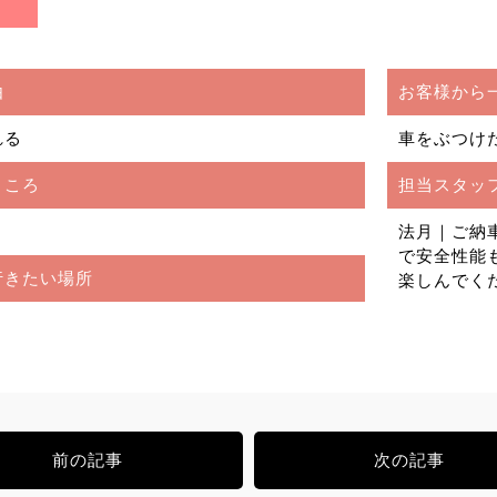
由
お客様から
れる
車をぶつけ
ところ
担当スタッ
法月｜ご納
で安全性能
行きたい場所
楽しんでく
前の記事
次の記事