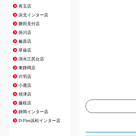
有玉店
浜北インター店
磐田見付店
掛川店
榛原店
草薙店
清水江尻台店
東静岡店
片羽店
小鹿店
焼津店
藤枝店
静岡インター店
D-Flen浜松インター店