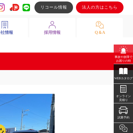
リコール情報
法人の方はこちら
会社情報
採用情報
Q＆A
事故や故障で
お困りの時
WEBカタログ
オンライン
見積り
試乗予約