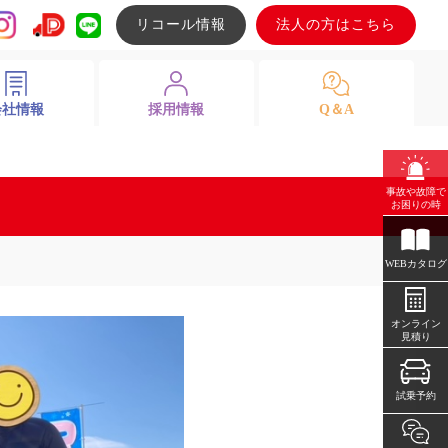
リコール情報
法人の方はこちら
会社情報
採用情報
Q＆A
事故や故障で
お困りの時
WEBカタログ
オンライン
見積り
試乗予約