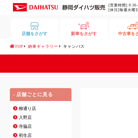
[営業時間] 9:30
[休日]毎週火曜
店舗をさがす
新車をさがす
中古車を
TOP
納車ギャラリー
キャンバス
- 店舗ごとに見る
柳通り店
入野店
寺脇店
初生店