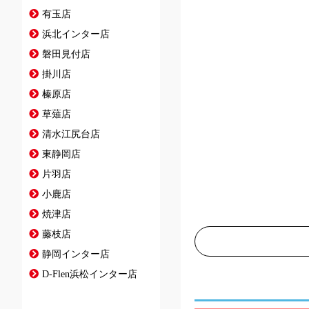
有玉店
浜北インター店
磐田見付店
掛川店
榛原店
草薙店
清水江尻台店
東静岡店
片羽店
小鹿店
焼津店
藤枝店
静岡インター店
D-Flen浜松インター店