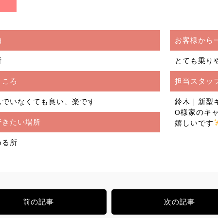
由
お客様から
所
とても乗り
ところ
担当スタッ
んでいなくても良い、楽です
鈴木｜新型
O様家のキ
行きたい場所
嬉しいです
める所
前の記事
次の記事