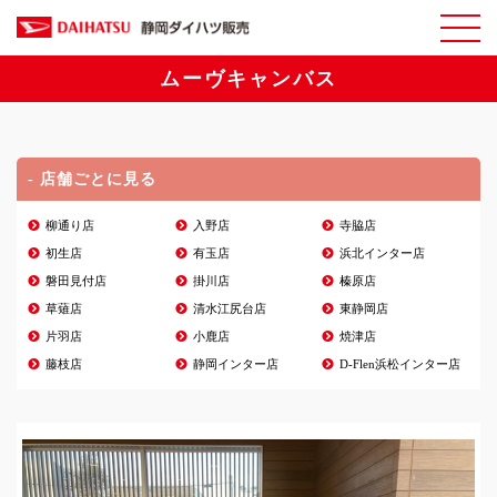
ムーヴキャンバス
- 店舗ごとに見る
柳通り店
入野店
寺脇店
初生店
有玉店
浜北インター店
磐田見付店
掛川店
榛原店
草薙店
清水江尻台店
東静岡店
片羽店
小鹿店
焼津店
藤枝店
静岡インター店
D-Flen浜松インター店