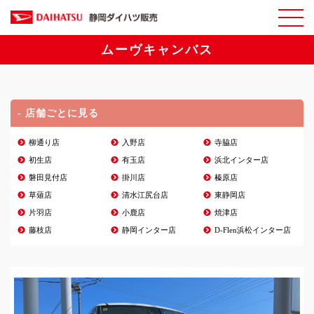
ムーヴキャンバス
- 店舗ごとに見る
柳通り店
入野店
寺脇店
初生店
有玉店
浜北インター店
磐田見付店
掛川店
榛原店
草薙店
清水江尻台店
東静岡店
片羽店
小鹿店
焼津店
藤枝店
静岡インター店
D-Flen浜松インター店