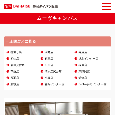
ムーヴキャンバス
- 店舗ごとに見る
柳通り店
入野店
寺脇店
初生店
有玉店
浜北インター店
磐田見付店
掛川店
榛原店
草薙店
清水江尻台店
東静岡店
片羽店
小鹿店
焼津店
藤枝店
静岡インター店
D-Flen浜松インター店