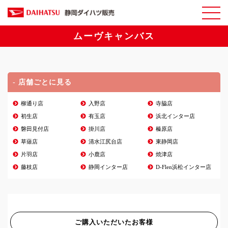
ムーヴキャンバス
- 店舗ごとに見る
柳通り店
入野店
寺脇店
初生店
有玉店
浜北インター店
磐田見付店
掛川店
榛原店
草薙店
清水江尻台店
東静岡店
片羽店
小鹿店
焼津店
藤枝店
静岡インター店
D-Flen浜松インター店
ご購入いただいたお客様