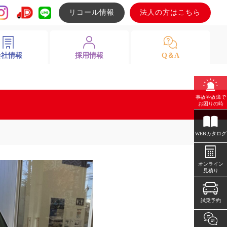
リコール情報
法人の方はこちら
会社情報
採用情報
Q＆A
事故や故障で
お困りの時
WEBカタログ
オンライン
見積り
試乗予約