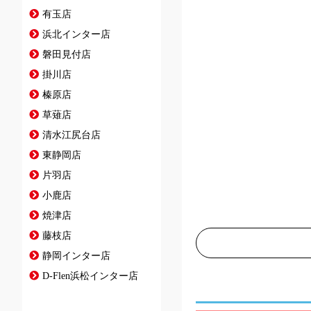
有玉店
浜北インター店
磐田見付店
掛川店
榛原店
草薙店
清水江尻台店
東静岡店
片羽店
小鹿店
焼津店
藤枝店
静岡インター店
D-Flen浜松インター店