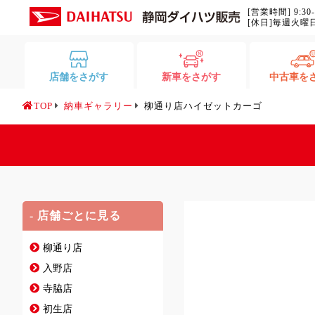
[営業時間] 9:30
[休日]毎週火曜
店舗をさがす
新車をさがす
中古車を
TOP
納車ギャラリー
柳通り店ハイゼットカーゴ
- 店舗ごとに見る
柳通り店
入野店
寺脇店
初生店