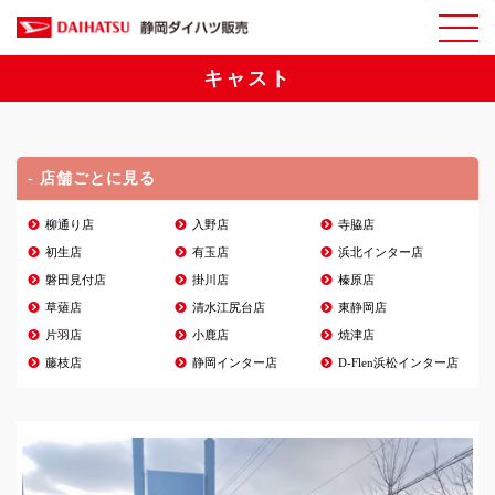
キャスト
- 店舗ごとに見る
柳通り店
入野店
寺脇店
初生店
有玉店
浜北インター店
磐田見付店
掛川店
榛原店
草薙店
清水江尻台店
東静岡店
片羽店
小鹿店
焼津店
藤枝店
静岡インター店
D-Flen浜松インター店