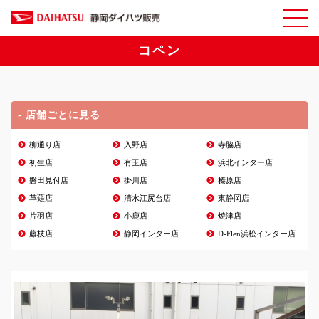
コペン
- 店舗ごとに見る
柳通り店
入野店
寺脇店
初生店
有玉店
浜北インター店
磐田見付店
掛川店
榛原店
草薙店
清水江尻台店
東静岡店
片羽店
小鹿店
焼津店
藤枝店
静岡インター店
D-Flen浜松インター店