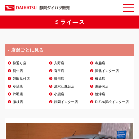
ミライ―ス
- 店舗ごとに見る
柳通り店
入野店
寺脇店
初生店
有玉店
浜北インター店
磐田見付店
掛川店
榛原店
草薙店
清水江尻台店
東静岡店
片羽店
小鹿店
焼津店
藤枝店
静岡インター店
D-Flen浜松インター店