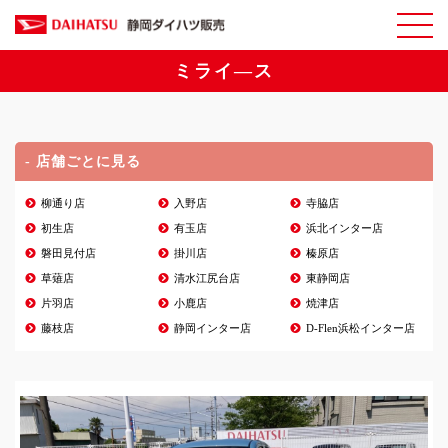
ミライ―ス
- 店舗ごとに見る
柳通り店
入野店
寺脇店
初生店
有玉店
浜北インター店
磐田見付店
掛川店
榛原店
草薙店
清水江尻台店
東静岡店
片羽店
小鹿店
焼津店
藤枝店
静岡インター店
D-Flen浜松インター店