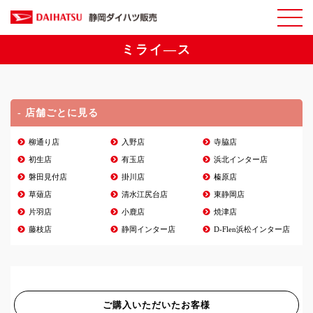
ミライ―ス
- 店舗ごとに見る
柳通り店
入野店
寺脇店
初生店
有玉店
浜北インター店
磐田見付店
掛川店
榛原店
草薙店
清水江尻台店
東静岡店
片羽店
小鹿店
焼津店
藤枝店
静岡インター店
D-Flen浜松インター店
ご購入いただいたお客様