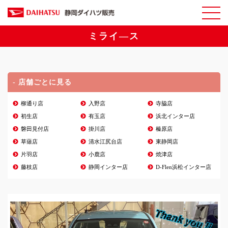
ミライ―ス
- 店舗ごとに見る
柳通り店
入野店
寺脇店
初生店
有玉店
浜北インター店
磐田見付店
掛川店
榛原店
草薙店
清水江尻台店
東静岡店
片羽店
小鹿店
焼津店
藤枝店
静岡インター店
D-Flen浜松インター店