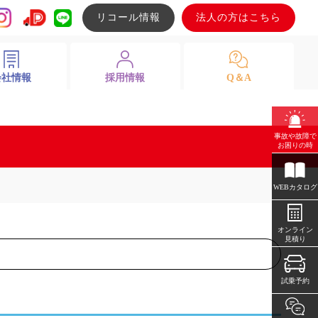
リコール情報
法人の方はこちら
会社情報
採用情報
Q＆A
事故や故障で
お困りの時
WEBカタログ
オンライン
見積り
試乗予約