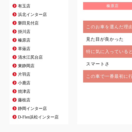
榛原店
有玉店
浜北インター店
磐田見付店
このお車を選んだ理
掛川店
見た目が良かった
榛原店
草薙店
特に気に入っている
清水江尻台店
スマートさ
東静岡店
片羽店
この車で一番最初に
小鹿店
焼津店
藤枝店
静岡インター店
D-Flen浜松インター店