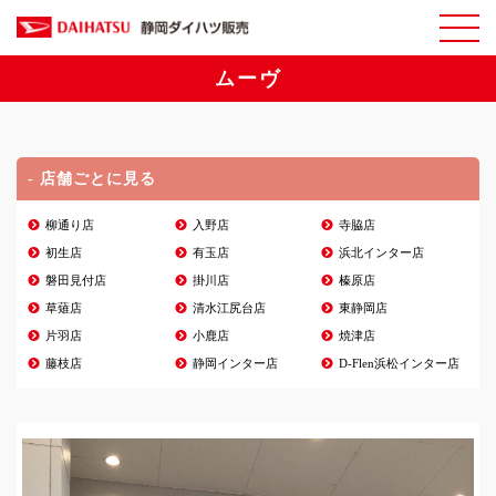
ムーヴ
- 店舗ごとに見る
柳通り店
入野店
寺脇店
初生店
有玉店
浜北インター店
磐田見付店
掛川店
榛原店
草薙店
清水江尻台店
東静岡店
片羽店
小鹿店
焼津店
藤枝店
静岡インター店
D-Flen浜松インター店