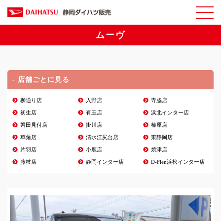
ムーヴ
- 店舗ごとに見る
柳通り店
入野店
寺脇店
初生店
有玉店
浜北インター店
磐田見付店
掛川店
榛原店
草薙店
清水江尻台店
東静岡店
片羽店
小鹿店
焼津店
藤枝店
静岡インター店
D-Flen浜松インター店