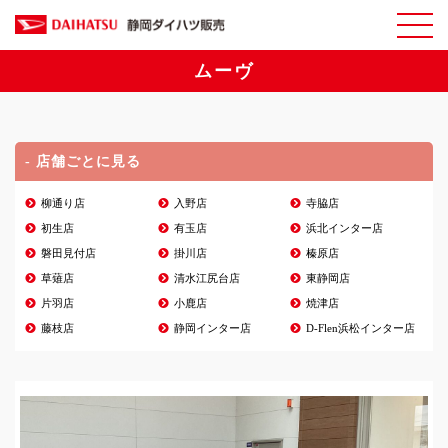
ムーヴ
- 店舗ごとに見る
柳通り店
入野店
寺脇店
初生店
有玉店
浜北インター店
磐田見付店
掛川店
榛原店
草薙店
清水江尻台店
東静岡店
片羽店
小鹿店
焼津店
藤枝店
静岡インター店
D-Flen浜松インター店