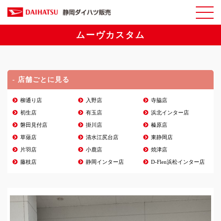
ムーヴカスタム
- 店舗ごとに見る
柳通り店
入野店
寺脇店
初生店
有玉店
浜北インター店
磐田見付店
掛川店
榛原店
草薙店
清水江尻台店
東静岡店
片羽店
小鹿店
焼津店
藤枝店
静岡インター店
D-Flen浜松インター店