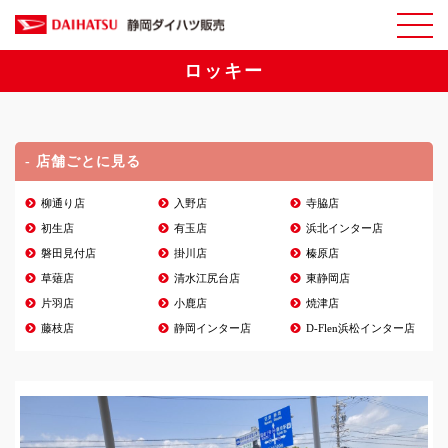
ロッキー
- 店舗ごとに見る
柳通り店
入野店
寺脇店
初生店
有玉店
浜北インター店
磐田見付店
掛川店
榛原店
草薙店
清水江尻台店
東静岡店
片羽店
小鹿店
焼津店
藤枝店
静岡インター店
D-Flen浜松インター店