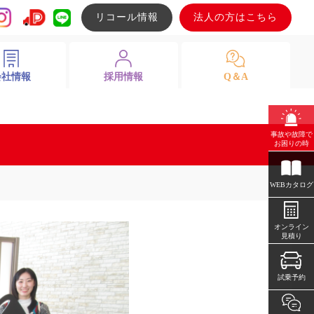
リコール情報
法人の方はこちら
会社情報
採用情報
Q＆A
事故や故障で
お困りの時
WEBカタログ
オンライン
見積り
試乗予約