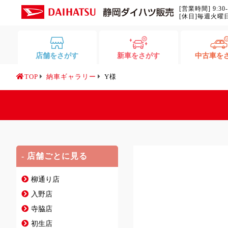
[営業時間] 9:30
[休日]毎週火曜
店舗をさがす
新車をさがす
中古車を
TOP
納車ギャラリー
Y様
- 店舗ごとに見る
柳通り店
入野店
寺脇店
初生店