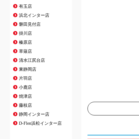
有玉店
浜北インター店
磐田見付店
掛川店
榛原店
草薙店
清水江尻台店
東静岡店
片羽店
小鹿店
焼津店
藤枝店
静岡インター店
D-Flen浜松インター店