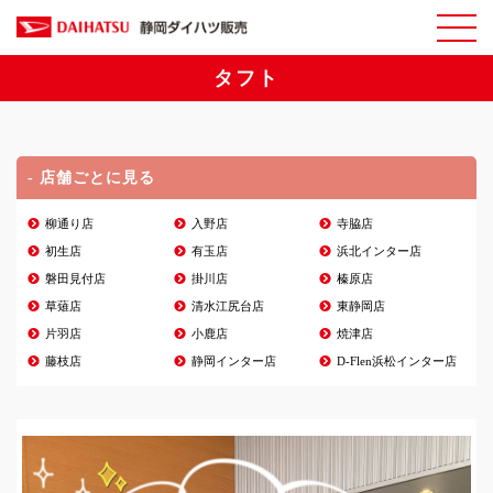
タフト
- 店舗ごとに見る
柳通り店
入野店
寺脇店
初生店
有玉店
浜北インター店
磐田見付店
掛川店
榛原店
草薙店
清水江尻台店
東静岡店
片羽店
小鹿店
焼津店
藤枝店
静岡インター店
D-Flen浜松インター店