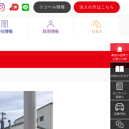
リコール情報
法人の方はこちら
会社情報
採用情報
Q＆A
事故や故障で
お困りの時
WEBカタログ
オンライン
見積り
試乗予約