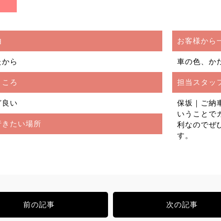
由
お客様から
たから
車の色、か
ところ
担当スタッ
ど良い
保坂｜ご納
いうことで
行きたい場所
利なのでぜ
す。
前の記事
次の記事