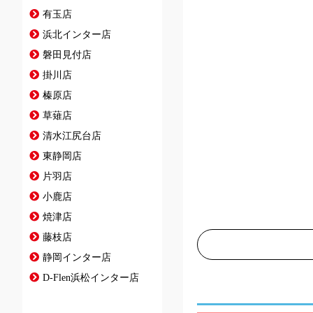
有玉店
浜北インター店
磐田見付店
掛川店
榛原店
草薙店
清水江尻台店
東静岡店
片羽店
小鹿店
焼津店
藤枝店
静岡インター店
D-Flen浜松インター店