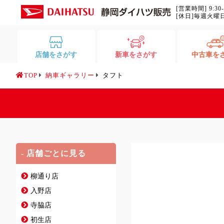
[営業時間] 9:30
[休日]毎週火曜
店舗をさがす
新車をさがす
中古車を
TOP
納車ギャラリー
タフト
- 店舗ごとに見る
柳通り店
入野店
寺脇店
初生店