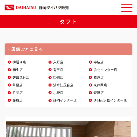
タフト
- 店舗ごとに見る
柳通り店
入野店
寺脇店
初生店
有玉店
浜北インター店
磐田見付店
掛川店
榛原店
草薙店
清水江尻台店
東静岡店
片羽店
小鹿店
焼津店
藤枝店
静岡インター店
D-Flen浜松インター店