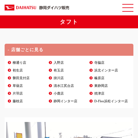
タフト
- 店舗ごとに見る
柳通り店
入野店
寺脇店
初生店
有玉店
浜北インター店
磐田見付店
掛川店
榛原店
草薙店
清水江尻台店
東静岡店
片羽店
小鹿店
焼津店
藤枝店
静岡インター店
D-Flen浜松インター店