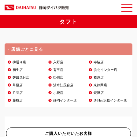
タフト
- 店舗ごとに見る
柳通り店
入野店
寺脇店
初生店
有玉店
浜北インター店
磐田見付店
掛川店
榛原店
草薙店
清水江尻台店
東静岡店
片羽店
小鹿店
焼津店
藤枝店
静岡インター店
D-Flen浜松インター店
ご購入いただいたお客様