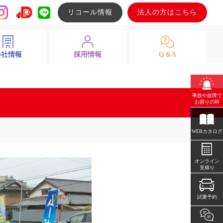
リコール情報
法人の方はこちら
会社情報
採用情報
Q＆A
事故や故障で
お困りの時
WEBカタログ
オンライン
見積り
試乗予約