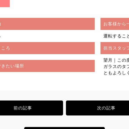
由
お客様から
ろ
運転するこ
ところ
担当スタッ
望月｜この
行きたい場所
ガラスのタ
ともよろし
前の記事
次の記事