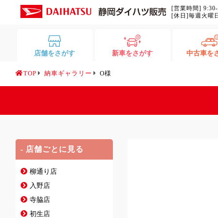
[営業時間] 9:30
[休日]毎週火曜
店舗をさがす
新車をさがす
中古車を
TOP
納車ギャラリー
O様
- 店舗ごとに見る
柳通り店
入野店
寺脇店
初生店