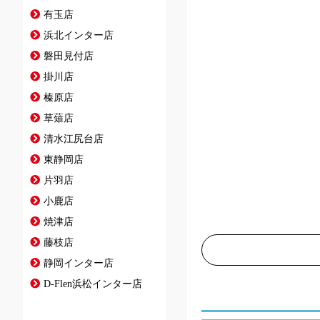
有玉店
浜北インター店
磐田見付店
掛川店
榛原店
草薙店
清水江尻台店
東静岡店
片羽店
小鹿店
焼津店
藤枝店
静岡インター店
D-Flen浜松インター店