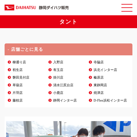
タント
- 店舗ごとに見る
柳通り店
入野店
寺脇店
初生店
有玉店
浜北インター店
磐田見付店
掛川店
榛原店
草薙店
清水江尻台店
東静岡店
片羽店
小鹿店
焼津店
藤枝店
静岡インター店
D-Flen浜松インター店