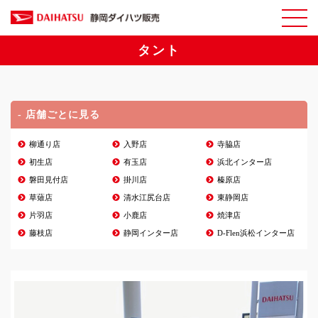
タント
- 店舗ごとに見る
柳通り店
入野店
寺脇店
初生店
有玉店
浜北インター店
磐田見付店
掛川店
榛原店
草薙店
清水江尻台店
東静岡店
片羽店
小鹿店
焼津店
藤枝店
静岡インター店
D-Flen浜松インター店