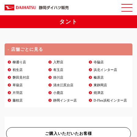
タント
- 店舗ごとに見る
柳通り店
入野店
寺脇店
初生店
有玉店
浜北インター店
磐田見付店
掛川店
榛原店
草薙店
清水江尻台店
東静岡店
片羽店
小鹿店
焼津店
藤枝店
静岡インター店
D-Flen浜松インター店
ご購入いただいたお客様