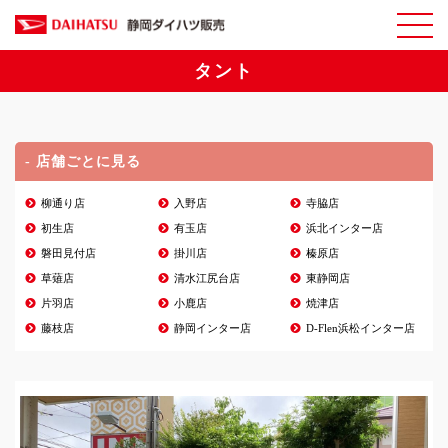
タント
- 店舗ごとに見る
柳通り店
入野店
寺脇店
初生店
有玉店
浜北インター店
磐田見付店
掛川店
榛原店
草薙店
清水江尻台店
東静岡店
片羽店
小鹿店
焼津店
藤枝店
静岡インター店
D-Flen浜松インター店