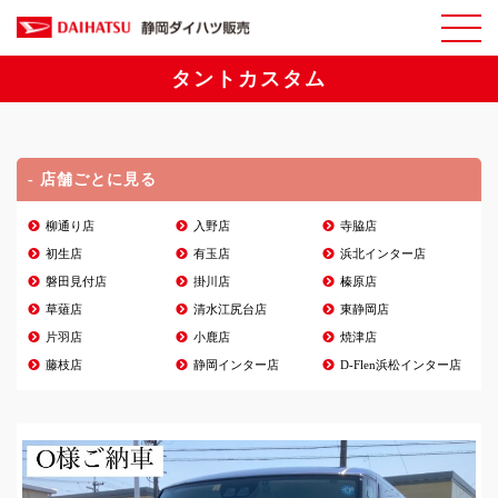
タントカスタム
- 店舗ごとに見る
柳通り店
入野店
寺脇店
初生店
有玉店
浜北インター店
磐田見付店
掛川店
榛原店
草薙店
清水江尻台店
東静岡店
片羽店
小鹿店
焼津店
藤枝店
静岡インター店
D-Flen浜松インター店