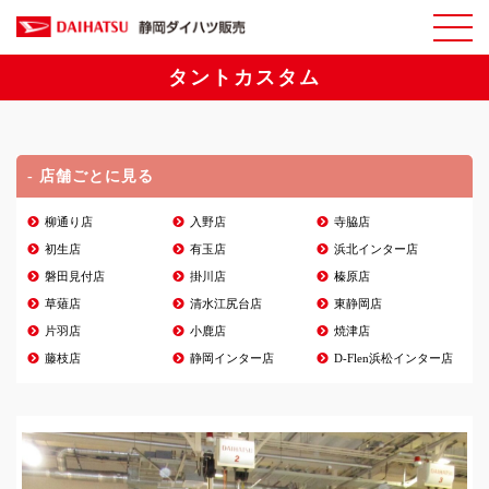
タントカスタム
- 店舗ごとに見る
柳通り店
入野店
寺脇店
初生店
有玉店
浜北インター店
磐田見付店
掛川店
榛原店
草薙店
清水江尻台店
東静岡店
片羽店
小鹿店
焼津店
藤枝店
静岡インター店
D-Flen浜松インター店