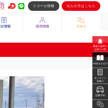
リコール情報
法人の方はこちら
会社情報
採用情報
Q＆A
事故や故障で
お困りの時
WEBカタログ
オンライン
見積り
試乗予約