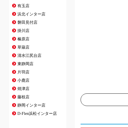
有玉店
浜北インター店
磐田見付店
掛川店
榛原店
草薙店
清水江尻台店
東静岡店
片羽店
小鹿店
焼津店
藤枝店
静岡インター店
D-Flen浜松インター店