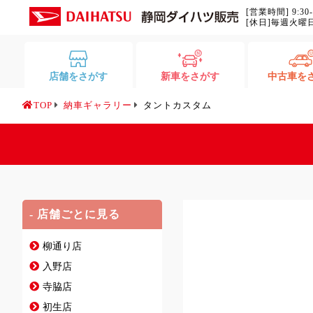
[営業時間] 9:30
[休日]毎週火曜
店舗をさがす
新車をさがす
中古車を
TOP
納車ギャラリー
タントカスタム
- 店舗ごとに見る
柳通り店
入野店
寺脇店
初生店