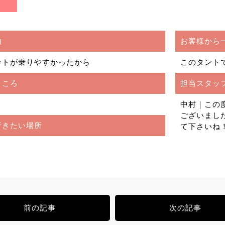
由
お客様から
ントが乗りやすかったから
このタント
ところ
担当スタッ
中村｜この
ございまし
行きたい場所
て下さいね
前の記事
次の記事