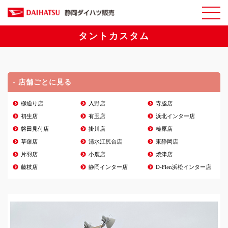
タントカスタム
- 店舗ごとに見る
柳通り店
入野店
寺脇店
初生店
有玉店
浜北インター店
磐田見付店
掛川店
榛原店
草薙店
清水江尻台店
東静岡店
片羽店
小鹿店
焼津店
藤枝店
静岡インター店
D-Flen浜松インター店