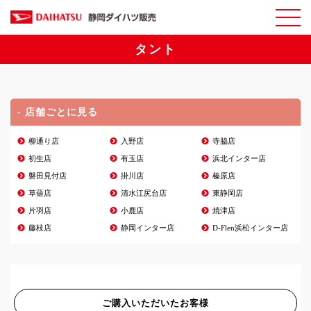
タント
- 店舗ごとに見る
柳通り店
入野店
寺脇店
初生店
有玉店
浜北インター店
磐田見付店
掛川店
榛原店
草薙店
清水江尻台店
東静岡店
片羽店
小鹿店
焼津店
藤枝店
静岡インター店
D-Flen浜松インター店
ご購入いただいたお客様